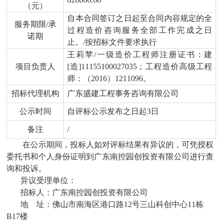
（元）
自本合同签订之日起至合同内容规定的全
服务期限
/承
过程造价咨询服务全部工作完成之日
诺期
止。
/按招标文件要求执行
王莉苹
/一级造价工程师注册证书：建
项目负责人
[造]11155100027035；工程造价高级工程
师：（2016）1211096。
招标代理机构
广东盛建工程事务咨询有限公司
公示时间
自评标公示发布之日起
3日
备注
/
在公示期间，投标人如对评标结果有异议的，可凭授权
委托书和个人身份证明到
广东南控园创投资有限公司
进行查
询
和投诉。
异议受理单位
：
招标人：
广东南控园创投资有限公司
地
址：佛山市南海区港口路
12号三山科创中心11栋
B17楼