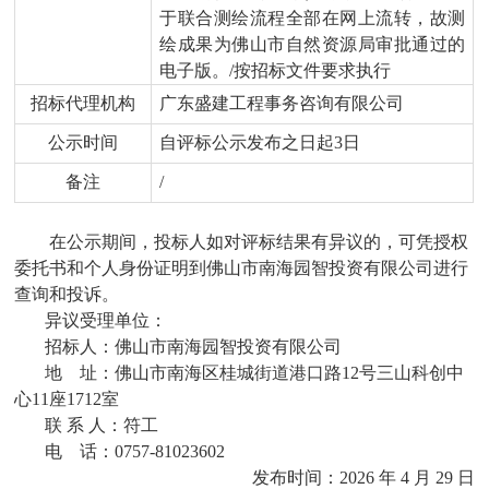
于联合测绘流程全部在网上流转，故测
绘成果为佛山市自然资源局审批通过的
电子版。/按招标文件要求执行
招标代理机构
广东盛建工程事务咨询有限公司
公示时间
自评标公示发布之日起
3日
备注
/
在公示期间，投标人如对评标结果有异议的，可凭授权
委托书和个人身份证明到
佛山市南海园智投资有限公司
进行
查询
和投诉。
异议受理单位
：
招标人：
佛山市南海园智投资有限公司
地
址：佛山市南海区桂城街道港口路
12号三山科创中
心11座1712室
联
系
人：符工
电
话：
0757-81023602
发布时间：
2026 年 4 月 29 日