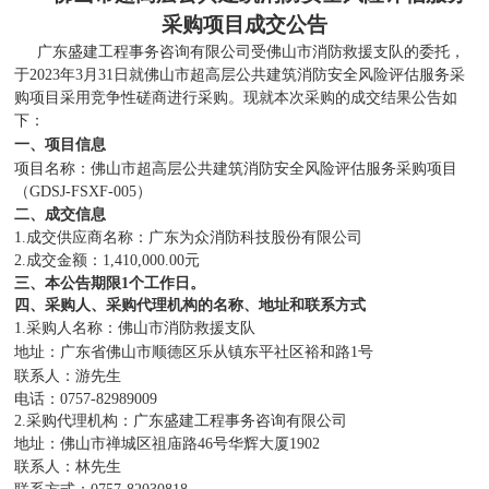
采购项目
成交公告
广东盛建工程事务咨询有限公司受佛山市消防救援支队的委托，
于
202
3
年
3
月
31
日就
佛山市超高层公共建筑消防安全风险评估服务采
购项目
采用竞争性磋商进行采购。现就本次采购的成交结果公告如
下：
一、项目信息
项目名称：
佛山市超高层公共建筑消防安全风险评估服务采购项目
（
GDSJ-FSXF-005）
二
、
成交信息
1.成交供应商名称：广东为众消防科技股份有限公司
2
.成交
金额
：
1
,
410
,
000.00
元
三
、
本公告期限
1个工作日。
四
、
采购人、采购代理机构的名称、地址和联系方式
1.采购人名称：
佛山市消防救援支队
地址：广东省佛山市顺德区乐从镇东平社区裕和路
1号
联系人：
游先生
电话：
0757-82989009
2.采购代理机构：广东盛建工程事务咨询有限公司
地址：佛山市禅城区祖庙路
46号华辉大厦1902
联系人：林先生